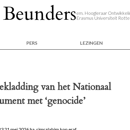
 Beunders
em. Hoogleraar Ontwikkelin
Erasmus Universiteit Rott
PERS
LEZINGEN
ekladding van het Nationaal
ment met ‘genocide’
 21 mei 2026 ha, simsalabim kop eraf